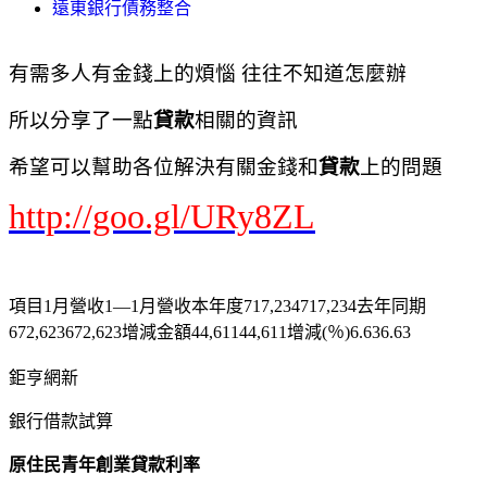
遠東銀行債務整合
有需多人有金錢上的煩惱 往往不知道怎麼辦
所以分享了一點
貸款
相關的資訊
希望可以幫助各位解決有關金錢和
貸款
上的問題
http://goo.gl/URy8ZL
項目1月營收1—1月營收本年度717,234717,234去年同期
672,623672,623增減金額44,61144,611增減(％)6.636.63
鉅亨網新
銀行借款試算
原住民青年創業貸款利率